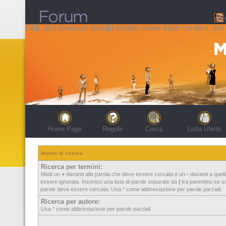
FAIL (the browser should render some flash content, not t
Home Page
Regole
Cerca
Lista Utenti
Motore di ricerca
Ricerca per termini:
Metti un
+
davanti alla parola che deve essere cercata e un
-
davanti a quel
essere ignorata. Inserisci una lista di parole separate da
|
tra parentesi se so
parole deve essere cercata. Usa * come abbreviazione per parole parziali.
Ricerca per autore:
Usa * come abbreviazione per parole parziali.