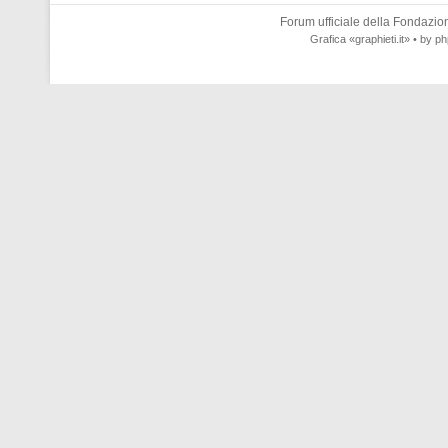
Forum ufficiale della
Fondazione
Grafica
«graphieti.it»
• by
ph