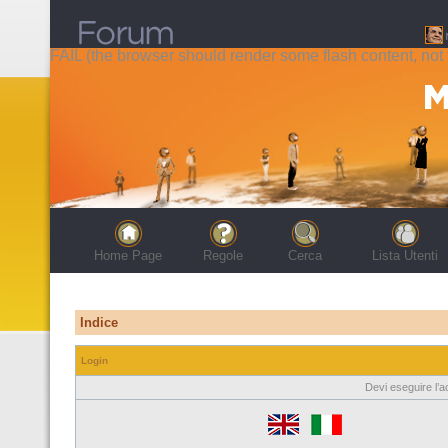
FAIL (the browser should render some flash content, not t
Home Page
Regole
Cerca
Lista Utenti
Indice
Login
Devi eseguire l’a