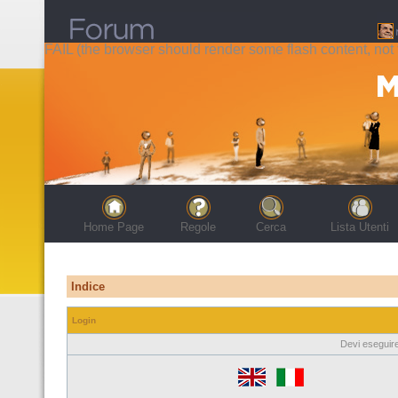
FAIL (the browser should render some flash content, not t
Home Page
Regole
Cerca
Lista Utenti
Indice
Login
Devi eseguire