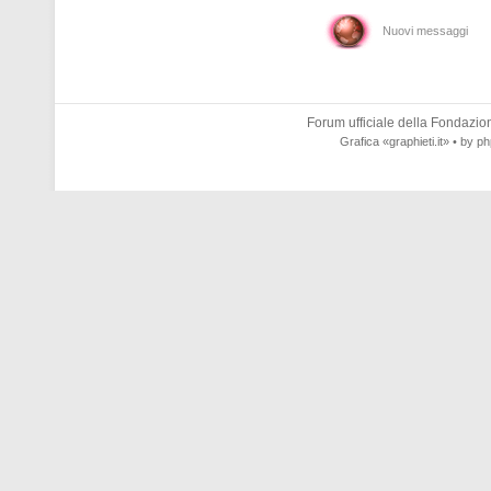
Nuovi messaggi
Forum ufficiale della
Fondazione
Grafica
«graphieti.it»
• by
ph