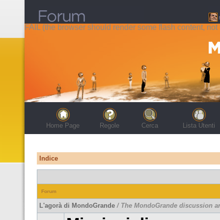
FAIL (the browser should render some flash content, not t
Home Page
Regole
Cerca
Lista Utenti
Indice
Forum
L'agorà di MondoGrande
/ The MondoGrande discussion a