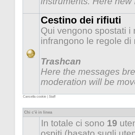
instruments. Here new f
Cestino dei rifiuti
Qui vengono spostati i
infrangono le regole d
Trashcan
Here the messages brea
moderation will be mov
Cancella cookie
|
Staff
Chi c’è in linea
In totale ci sono
19
uten
ospiti (basato sugli utent