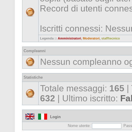
Record di utenti conne
Iscritti connessi: Ness
Legenda ::
Amministratori
,
Moderatori
,
stafftecnico
Compleanni
Nessun compleanno og
Statistiche
Totale messaggi:
165
|
632
| Ultimo iscritto:
Fa
Login
Nome utente:
Pass