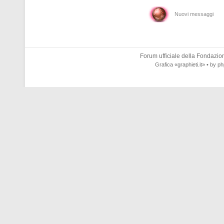
Nuovi messaggi
Forum ufficiale della
Fondazione
Grafica
«graphieti.it»
• by
ph