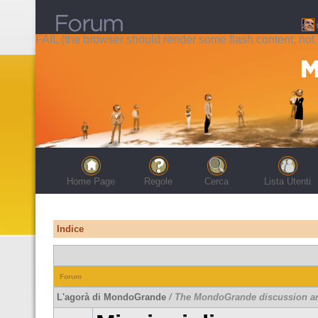
FAIL (the browser should render some flash content, not t
Home Page
Regole
Cerca
Lista Utenti
Indice
Forum
L'agorà di MondoGrande
/ The MondoGrande discussion a