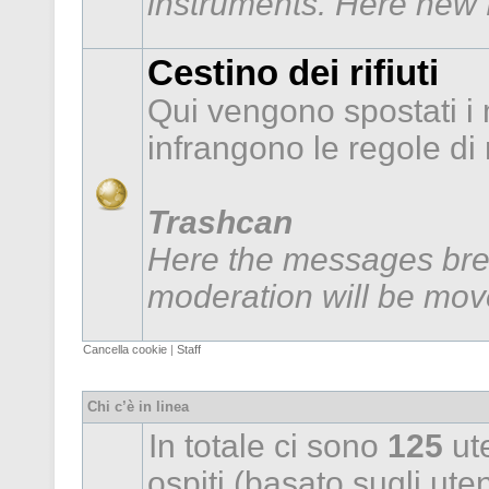
instruments. Here new f
Cestino dei rifiuti
Qui vengono spostati i
infrangono le regole d
Trashcan
Here the messages brea
moderation will be mov
Cancella cookie
|
Staff
Chi c’è in linea
In totale ci sono
125
ute
ospiti (basato sugli utent