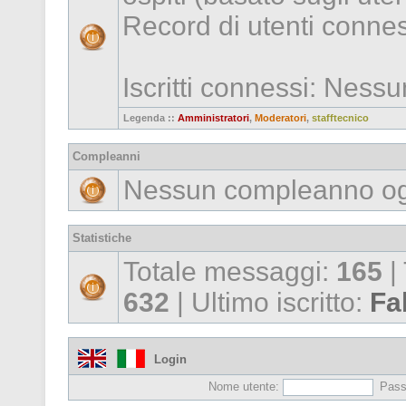
Record di utenti conne
Iscritti connessi: Ness
Legenda ::
Amministratori
,
Moderatori
,
stafftecnico
Compleanni
Nessun compleanno og
Statistiche
Totale messaggi:
165
|
632
| Ultimo iscritto:
Fa
Login
Nome utente:
Pass