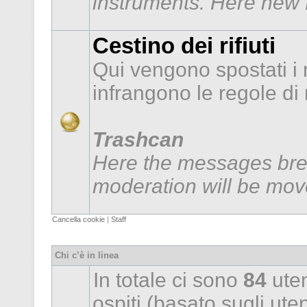
instruments. Here new f
Cestino dei rifiuti
Qui vengono spostati i
infrangono le regole d
Trashcan
Here the messages brea
moderation will be mov
Cancella cookie
|
Staff
Chi c’è in linea
In totale ci sono
84
uten
ospiti (basato sugli utent