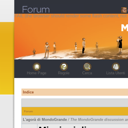
FAIL (the browser should render some flash content, not t
Home Page
Regole
Cerca
Lista Utenti
Indice
Forum
L'agorà di MondoGrande
/ The MondoGrande discussion a