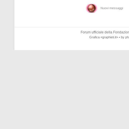
Nuovi messaggi
Forum ufficiale della
Fondazione
Grafica
«graphieti.it»
• by
ph