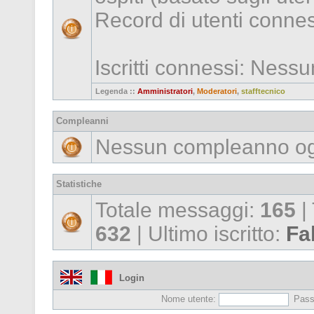
Record di utenti conne
Iscritti connessi: Ness
Legenda ::
Amministratori
,
Moderatori
,
stafftecnico
Compleanni
Nessun compleanno og
Statistiche
Totale messaggi:
165
|
632
| Ultimo iscritto:
Fa
Login
Nome utente:
Pass