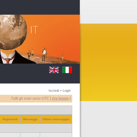
Iscriviti
•
Login
Tutti gli orari sono UTC [
ora legale
]
Argomenti
Messaggi
Ultimo messaggio