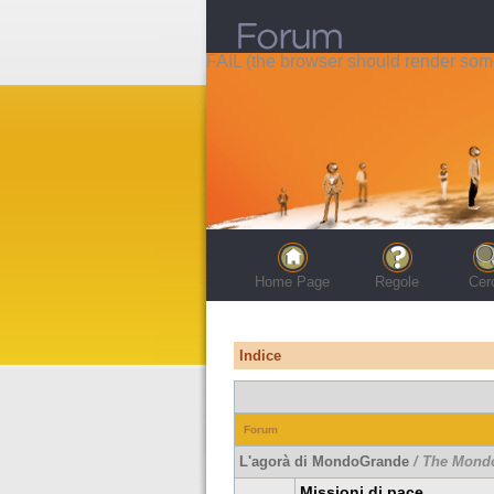
FAIL (the browser should render some 
Home Page
Regole
Cer
Indice
Forum
L'agorà di MondoGrande
/ The Mond
Missioni di pace