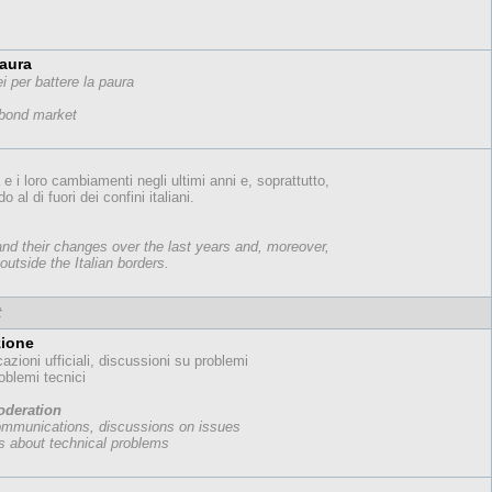
paura
ei per battere la paura
 bond market
 e i loro cambiamenti negli ultimi anni e, soprattutto,
al di fuori dei confini italiani.
and their changes over the last years and, moreover,
utside the Italian borders.
t
zione
zioni ufficiali, discussioni su problemi
oblemi tecnici
deration
 communications, discussions on issues
s about technical problems