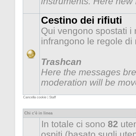
instruments. Here new f
Cestino dei rifiuti
Qui vengono spostati i
infrangono le regole d
Trashcan
Here the messages brea
moderation will be mov
Cancella cookie
|
Staff
Chi c’è in linea
In totale ci sono
82
uten
ospiti (basato sugli utent