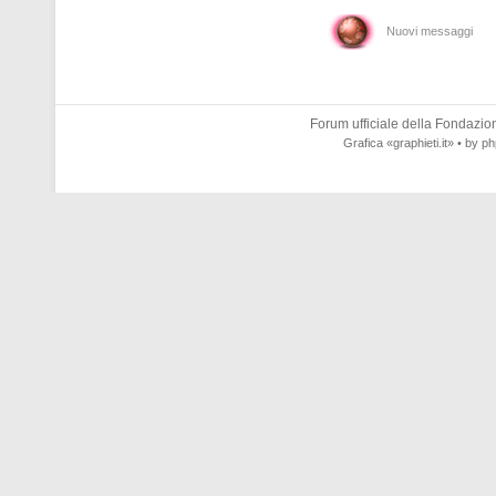
Nuovi messaggi
Forum ufficiale della
Fondazione
Grafica
«graphieti.it»
• by
ph