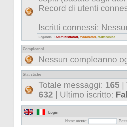
Record di utenti conne
Iscritti connessi: Ness
Legenda ::
Amministratori
,
Moderatori
,
stafftecnico
Compleanni
Nessun compleanno og
Statistiche
Totale messaggi:
165
|
632
| Ultimo iscritto:
Fa
Login
Nome utente:
Pass