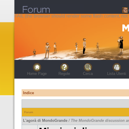
FAIL (the browser should render some flash content, not t
Home Page
Regole
Cerca
Lista Utenti
Indice
Forum
L'agorà di MondoGrande
/ The MondoGrande discussion a