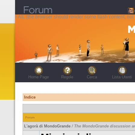
FAIL (the browser should render some flash content, not t
Home Page
Regole
Cerca
Lista Utenti
Indice
Forum
L'agorà di MondoGrande
/ The MondoGrande discussion a