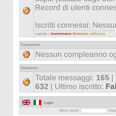
Record di utenti conne
Iscritti connessi: Ness
Legenda ::
Amministratori
,
Moderatori
,
stafftecnico
Compleanni
Nessun compleanno og
Statistiche
Totale messaggi:
165
|
632
| Ultimo iscritto:
Fa
Login
Nome utente:
Pass