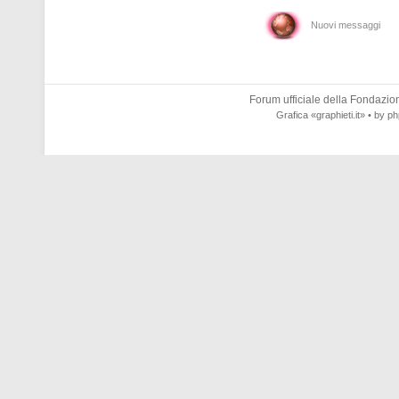
Nuovi messaggi
Forum ufficiale della
Fondazione
Grafica
«graphieti.it»
• by
ph