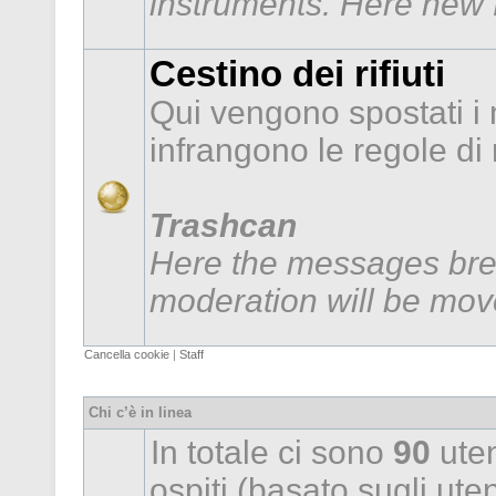
instruments. Here new f
Cestino dei rifiuti
Qui vengono spostati i
infrangono le regole d
Trashcan
Here the messages brea
moderation will be mov
Cancella cookie
|
Staff
Chi c’è in linea
In totale ci sono
90
uten
ospiti (basato sugli utent