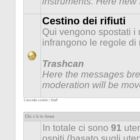
instruments. Here new f
Cestino dei rifiuti
Qui vengono spostati i
infrangono le regole d
Trashcan
Here the messages brea
moderation will be mov
Cancella cookie
|
Staff
Chi c’è in linea
In totale ci sono
91
uten
ospiti (basato sugli utent