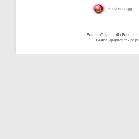
Nuovi messaggi
Forum ufficiale della
Fondazione
Grafica
«graphieti.it»
• by
ph