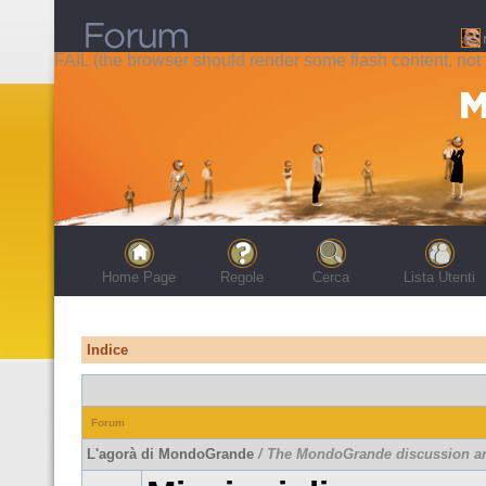
FAIL (the browser should render some flash content, not t
Home Page
Regole
Cerca
Lista Utenti
Indice
Forum
L'agorà di MondoGrande
/ The MondoGrande discussion a