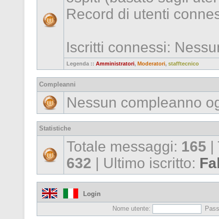
Record di utenti conne
Iscritti connessi: Ness
Legenda ::
Amministratori
,
Moderatori
,
stafftecnico
Compleanni
Nessun compleanno og
Statistiche
Totale messaggi:
165
|
632
| Ultimo iscritto:
Fa
Login
Nome utente:
Pass