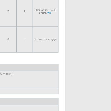
08/06/2009, 23:40
7
9
cerion
0
0
Nessun messaggio
 5 minuti)