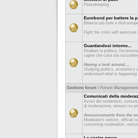
Peacekeeping
Eurobond per battere la 
Bilancio più forte e titoli europ
Fight the crisis with eurozone
Guardandosi intorno...
Studiare la politica, l'economia
capire che cosa sta succedendo 
Having a look around....
Studying politics, economics 
understand what is happening o
Gestione forum
/ Forum Managemen
Comunicati della modera
Avvisi dei moderatori, comunica
di moderazione, annunci su pr
Announcements from the mo
Moderator's notices, official
concerning moderation, notice
Le vostre prove