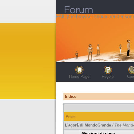
FAIL (the browser should render some 
Home Page
Regole
Cer
Indice
Forum
L'agorà di MondoGrande
/ The Mond
Missioni di pace