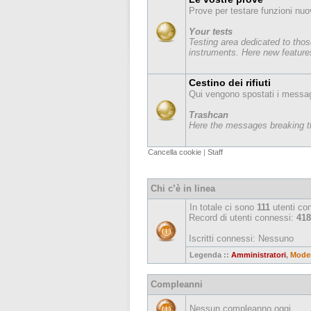
Prove per testare funzioni nuo
Your tests
Testing area dedicated to thos
instruments. Here new features
Cestino dei rifiuti
Qui vengono spostati i messag
Trashcan
Here the messages breaking th
Cancella cookie
|
Staff
Chi c’è in linea
In totale ci sono
111
utenti conn
Record di utenti connessi:
418
Iscritti connessi: Nessuno
Legenda ::
Amministratori
,
Moder
Compleanni
Nessun compleanno oggi