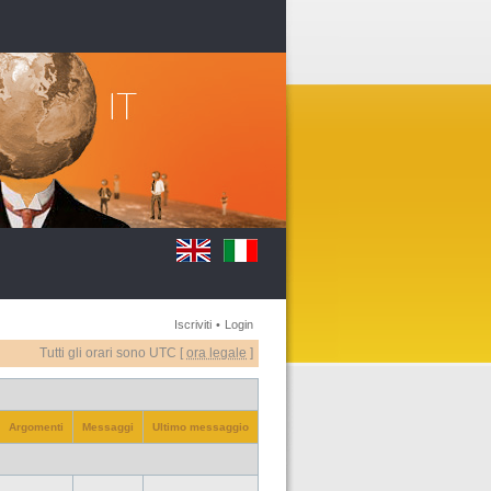
Iscriviti
•
Login
Tutti gli orari sono UTC [
ora legale
]
Argomenti
Messaggi
Ultimo messaggio