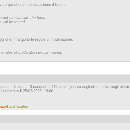
ve o per chi non conosce bene il forum.
e not familiar with the forum
 will be tested.
gi che infrangono le regole di moderazione.
e rules of moderation will be moved.
essi :: 0 iscritti, 0 nascosti e 111 ospiti (basato sugli utenti attivi negli ultimi
1
registrato il 25/03/2026, 18:06
atori
,
stafftecnico