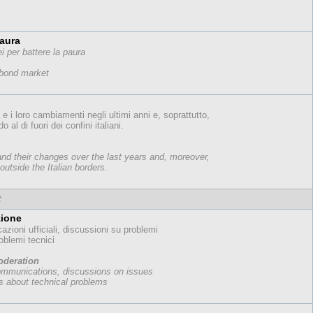
paura
ei per battere la paura
 bond market
 e i loro cambiamenti negli ultimi anni e, soprattutto,
al di fuori dei confini italiani.
and their changes over the last years and, moreover,
utside the Italian borders.
t
zione
zioni ufficiali, discussioni su problemi
oblemi tecnici
deration
 communications, discussions on issues
s about technical problems