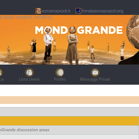
flash content, not this).
ca
Lista Utenti
Profilo
Messaggi Privati
oGrande discussion areas