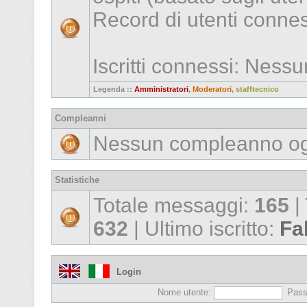
Record di utenti conne
Iscritti connessi: Ness
Legenda ::
Amministratori
,
Moderatori
,
stafftecnico
Compleanni
Nessun compleanno og
Statistiche
Totale messaggi:
165
|
632
| Ultimo iscritto:
Fa
Login
Nome utente:
Pass