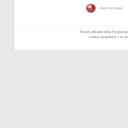
Nuovi messaggi
Forum ufficiale della
Fondazione
Grafica
«graphieti.it»
• by
ph