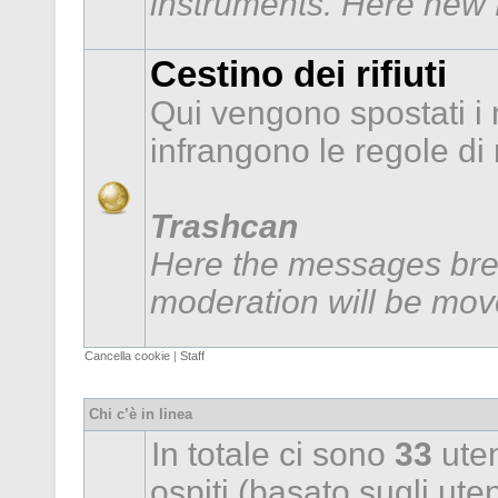
instruments. Here new f
Cestino dei rifiuti
Qui vengono spostati i
infrangono le regole d
Trashcan
Here the messages brea
moderation will be mov
Cancella cookie
|
Staff
Chi c’è in linea
In totale ci sono
33
uten
ospiti (basato sugli utent