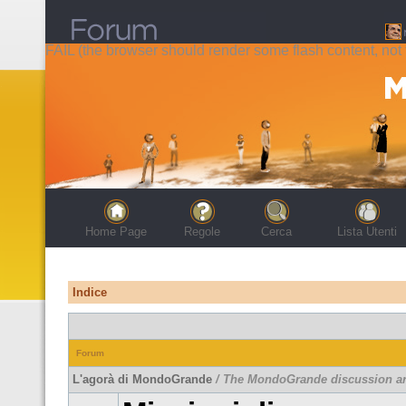
FAIL (the browser should render some flash content, not t
Home Page
Regole
Cerca
Lista Utenti
Indice
Forum
L'agorà di MondoGrande
/ The MondoGrande discussion a