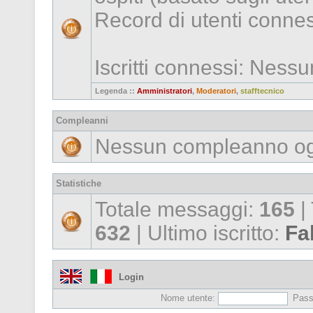
Record di utenti conne
Iscritti connessi: Ness
Legenda ::
Amministratori
,
Moderatori
,
stafftecnico
Compleanni
Nessun compleanno og
Statistiche
Totale messaggi:
165
|
632
| Ultimo iscritto:
Fa
Login
Nome utente:
Pass