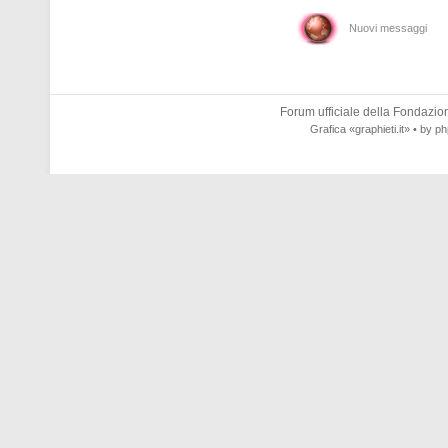
Nuovi messaggi
Forum ufficiale della
Fondazione
Grafica
«graphieti.it»
• by
ph