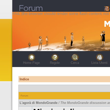
FAIL (the browser should render some flash content, not t
Home Page
Regole
Cerca
Lista Utenti
Indice
Forum
L'agorà di MondoGrande
/ The MondoGrande discussion a