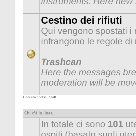
instruments. Here new f
Cestino dei rifiuti
Qui vengono spostati i
infrangono le regole d
Trashcan
Here the messages brea
moderation will be mov
Cancella cookie
|
Staff
Chi c’è in linea
In totale ci sono
101
ute
ospiti (basato sugli utent