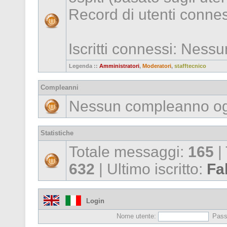
Record di utenti conne
Iscritti connessi: Ness
Legenda ::
Amministratori
,
Moderatori
,
stafftecnico
Compleanni
Nessun compleanno og
Statistiche
Totale messaggi:
165
|
632
| Ultimo iscritto:
Fa
Login
Nome utente:
Pass