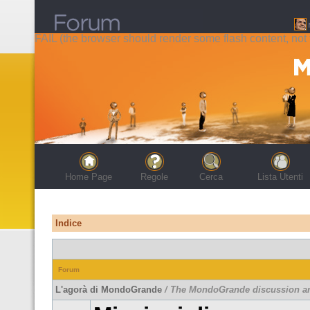
FAIL (the browser should render some flash content, not t
Home Page
Regole
Cerca
Lista Utenti
Indice
Forum
L'agorà di MondoGrande
/ The MondoGrande discussion a