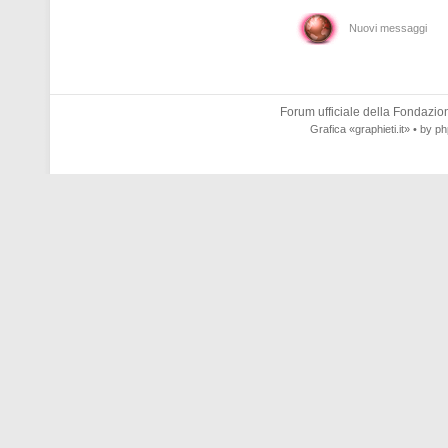
Nuovi messaggi
Forum ufficiale della
Fondazione
Grafica
«graphieti.it»
• by
ph