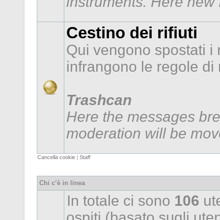
instruments. Here new f
Cestino dei rifiuti
Qui vengono spostati i
infrangono le regole d
Trashcan
Here the messages brea
moderation will be mov
Cancella cookie
|
Staff
Chi c’è in linea
In totale ci sono
106
ute
ospiti (basato sugli utent