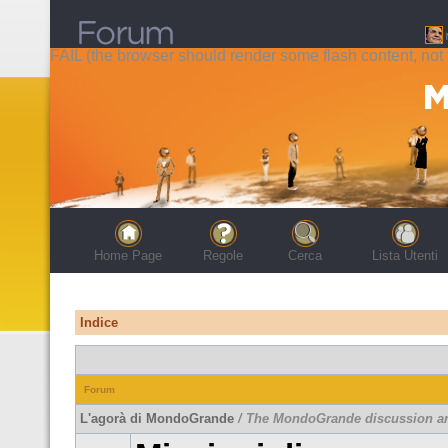
FAIL (the browser should render some flash content, not t
Home Page
Regole
Cerca
Lista Utenti
Indice
Forum
L'agorà di MondoGrande
/ The MondoGrande discussion a