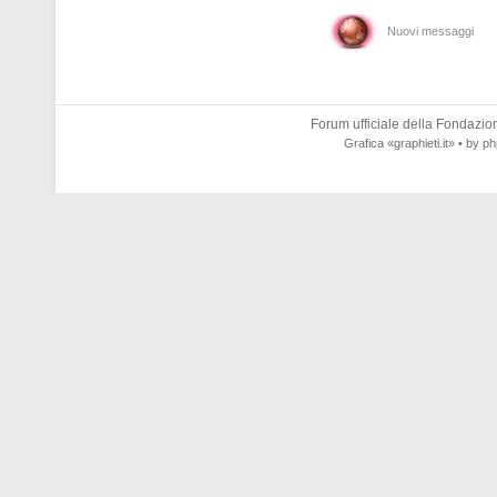
Nuovi messaggi
Forum ufficiale della
Fondazione
Grafica
«graphieti.it»
• by
ph