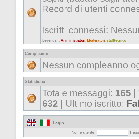
Record di utenti conne
Iscritti connessi: Ness
Legenda ::
Amministratori
,
Moderatori
,
stafftecnico
Compleanni
Nessun compleanno og
Statistiche
Totale messaggi:
165
|
632
| Ultimo iscritto:
Fa
Login
Nome utente:
Pass