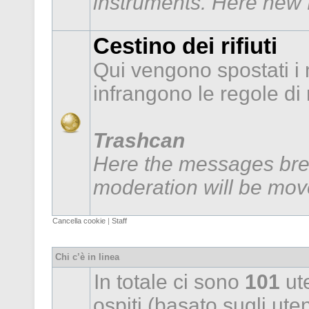
instruments. Here new f
Cestino dei rifiuti
Qui vengono spostati i
infrangono le regole d
Trashcan
Here the messages brea
moderation will be mov
Cancella cookie
|
Staff
Chi c’è in linea
In totale ci sono
101
ute
ospiti (basato sugli utent